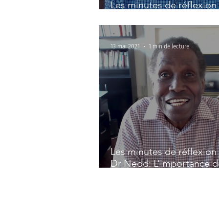
Les minutes de réflexion 
Dr Nedd: Bien choisir se
13 mai 2021
1 min de lecture
Les minutes de réflexion 
Dr Nedd: L’importance d
respirer