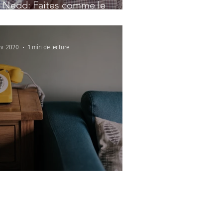
 Nedd: Faites comme le
urnesol
v. 2020
1 min de lecture
écoute et je conseille