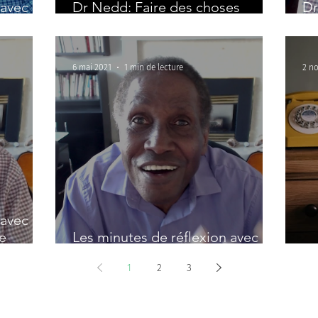
avec le
Dr Nedd: Faire des choses
Dr
s amis
exigeantes
to
6 mai 2021
1 min de lecture
2 no
avec le
e
Les minutes de réflexion avec le
Dr Nedd: Le stress, c'est quoi?
J'
1
2
3