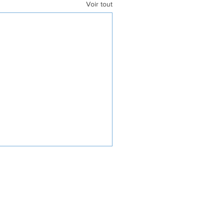
Voir tout
UER
FAIRE UN DON
9-4268 RR 0001