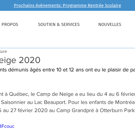
Prochains événements: Programme Rentrée Scolaire
À PROPOS
SOUTIEN & SERVICES
NOUVELLES
ture
eige 2020
ts démunis âgés entre 10 et 12 ans ont eu le plaisir de pa
ant à Québec, le Camp de Neige a eu lieu du 4 au 6 févri
e Saisonnier au Lac Beauport. Pour les enfants de Montréa
5 au 27 février 2020 au Camp Grandpré à Otterburn Park
s3Fcouc