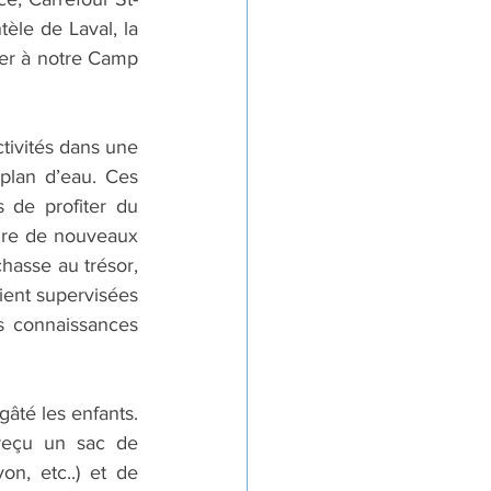
èle de Laval, la 
er à notre Camp 
tivités dans une 
lan d’eau. Ces 
 de profiter du 
aire de nouveaux 
hasse au trésor, 
aient supervisées 
s connaissances 
âté les enfants. 
reçu un sac de 
on, etc..) et de 