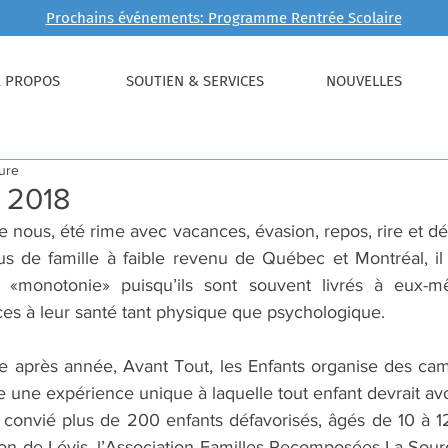
Prochains événements: Programme Rentrée Scolaire
À PROPOS
SOUTIEN & SERVICES
NOUVELLES
ture
 2018
re nous, été rime avec vacances, évasion, repos, rire et dé
sus de famille à faible revenu de Québec et Montréal, il
t «monotonie» puisqu’ils sont souvent livrés à eux-
ces à leur santé tant physique que psychologique.
e après année, Avant Tout, les Enfants organise des cam
e une expérience unique à laquelle tout enfant devrait avo
convié plus de 200 enfants défavorisés, âgés de 10 à 12 
ion de Lévis, l’Association Familles Recomposées La Sourc