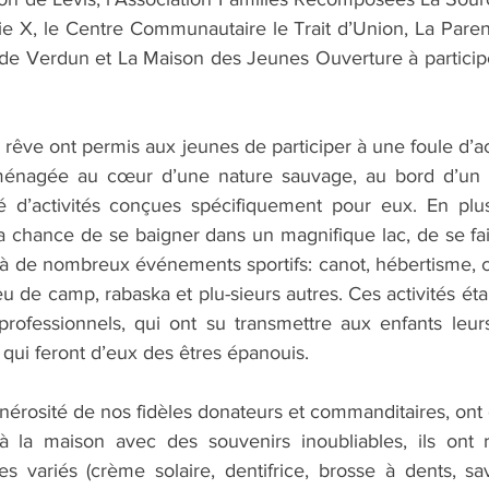
ie X, le Centre Communautaire le Trait d’Union, La Parent
de Verdun et La Maison des Jeunes Ouverture à particip
 rêve ont permis aux jeunes de participer à une foule d’ac
ménagée au cœur d’une nature sauvage, au bord d’un p
é d’activités conçues spécifiquement pour eux. En plus
 la chance de se baigner dans un magnifique lac, de se f
 à de nombreux événements sportifs: canot, hébertisme, c
 feu de camp, rabaska et plu-sieurs autres. Ces activités ét
rofessionnels, qui ont su transmettre aux enfants leur
 qui feront d’eux des êtres épanouis.
nérosité de nos fidèles donateurs et commanditaires, ont g
à la maison avec des souvenirs inoubliables, ils ont 
s variés (crème solaire, dentifrice, brosse à dents, sav