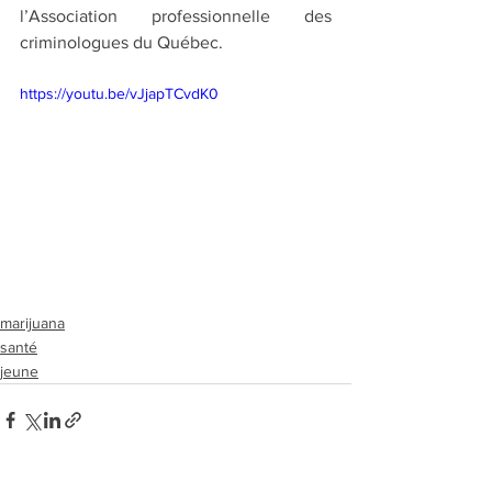
l’Association professionnelle des 
criminologues du Québec.
https://youtu.be/vJjapTCvdK0
marijuana
santé
jeune