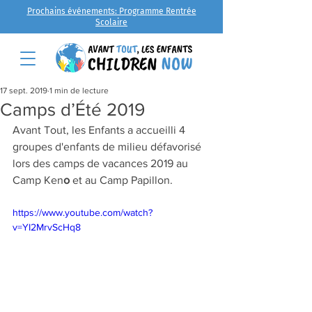
Prochains événements: Programme Rentrée
Scolaire
17 sept. 2019
1 min de lecture
Camps d’Été 2019
Avant Tout, les Enfants a accueilli 4 
groupes d'enfants de milieu défavorisé 
lors des camps de vacances 2019 au 
Camp Ken
o
 et au Camp Papillon.
https://www.youtube.com/watch?
v=YI2MrvScHq8